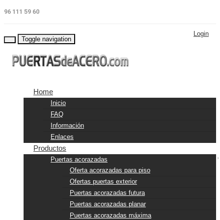
96 111 59 60
Login
Toggle navigation
Home
Inicio
FAQ
Información
Enlaces
Productos
Puertas acorazadas
Oferta acorazadas para piso
Ofertas puertas exterior
Puertas acorazadas futura
Puertas acorazadas planar
Puertas acorazadas máxima