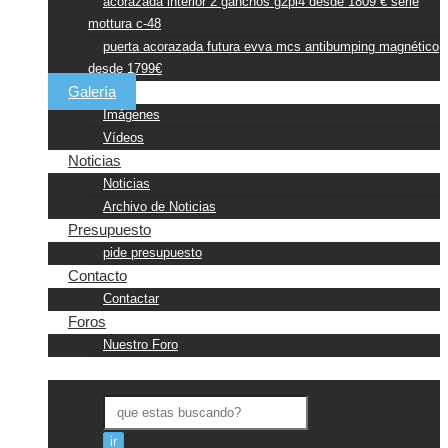
acorazada interior 2 ganchos g2pl4 desde 1809 € serie
mottura c-48
puerta acorazada futura evva mcs antibumping magnético
desde 1799€
Galería
Imágenes
Vídeos
Noticias
Noticias
Archivo de Noticias
Presupuesto
pide presupuesto
Contacto
Contactar
Foros
Nuestro Foro