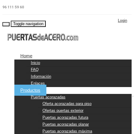
96 111 59 60
Login
Toggle navigation
Home
Inicio
FAQ
Información
Enlaces
Productos
Puertas acorazadas
Oferta acorazadas para piso
Ofertas puertas exterior
Puertas acorazadas futura
Puertas acorazadas planar
Puertas acorazadas máxima