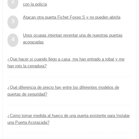
2
con la policía
Atacan otra puerta Fichet Foxeo S y no pueden abrirla
3
Unos ocupas intentan reventar una de nuestras puertas
4
acorazadas
¿Que hacer si cuando llego a casa, me han entrado a robar y me
han roto la cerradura?
¿Qué diferencia de precio hay entre los diferentes modelos de
puertas de seguridad?
¿Como tomar medida al hueco de una puerta existente para Instalar
una Puerta Acorazada?