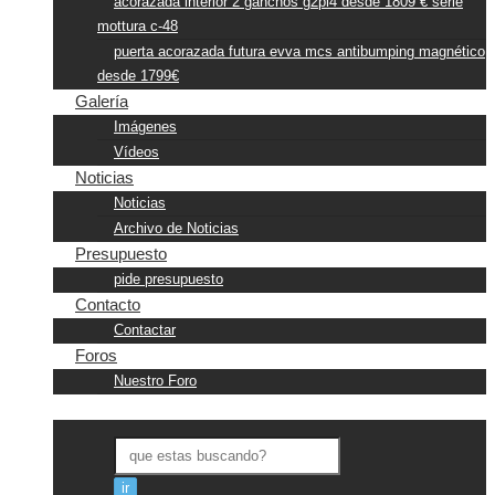
acorazada interior 2 ganchos g2pl4 desde 1809 € serie
mottura c-48
puerta acorazada futura evva mcs antibumping magnético
desde 1799€
Galería
Imágenes
Vídeos
Noticias
Noticias
Archivo de Noticias
Presupuesto
pide presupuesto
Contacto
Contactar
Foros
Nuestro Foro