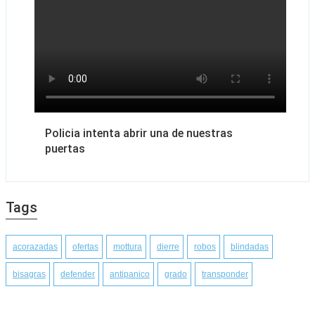
Policia intenta abrir una de nuestras
puertas
Tags
acorazadas
ofertas
mottura
dierre
robos
blindadas
bisagras
defender
antipanico
grado
transponder