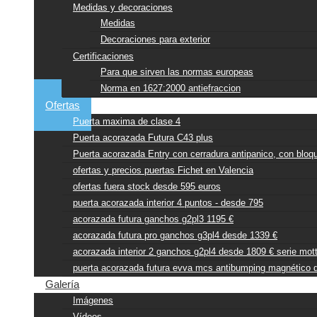
Medidas y decoraciones
Medidas
Decoraciones para exterior
Certificaciones
Para que sirven las normas europeas
Norma en 1627:2000 antiefraccion
Ofertas
Puerta maxima de clase 4
Puerta acorazada Futura C43 plus
Puerta acorazada Entry con cerradura antipanico, con bloqu
ofertas y precios puertas Fichet en Valencia
ofertas fuera stock desde 595 euros
puerta acorazada interior 4 puntos - desde 795
acorazada futura ganchos g2pl3 1195 €
acorazada futura pro ganchos g3pl4 desde 1339 €
acorazada interior 2 ganchos g2pl4 desde 1809 € serie mot
puerta acorazada futura evva mcs antibumping magnético 
Galería
Imágenes
Vídeos