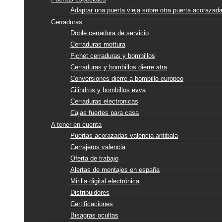
Adaptar una puerta vieja sobre otra puerta acorazad
Cerraduras
Doble cerradura de servicio
Cerraduras mottura
Fichet cerraduras y bombillos
Cerraduras y bombillos dierre atra
Conversiones dierre a bombillo europeo
Cilindros y bombillos evva
Cerraduras electronicas
Cajas fuertes para casa
A tener en cuenta
Puertas acorazadas valencia antibala
Cerrajeros valencia
Oferta de trabajo
Alertas de montajes en españa
Mirilla digital electrónica
Distribuidores
Certificaciones
Bisagras ocultas