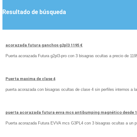
Resultado de búsqueda
acorazada futura ganchos g2pl3 1195 €
Puerta acorazada Futura g2pl3-pro con 3 bisagras ocultas a precio de 11
Puerta maxima de clase 4
puerta acorazada con bisagras ocultas de clase 4 sin perfiles internos a l
puerta acorazada futura evva mcs antibumping magnético desde 
Puerta acorazada Futura EVVA mcs G3PL4 con 3 bisagras ocultas a un p