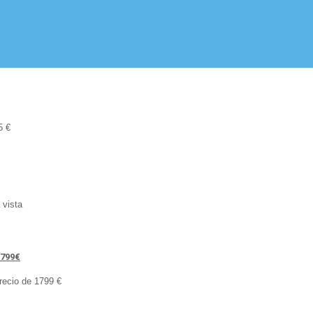
95 €
a vista
1799€
recio de 1799 €