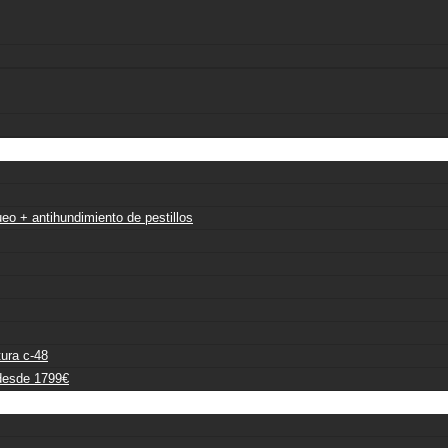
eo + antihundimiento de pestillos
tura c-48
desde 1799€